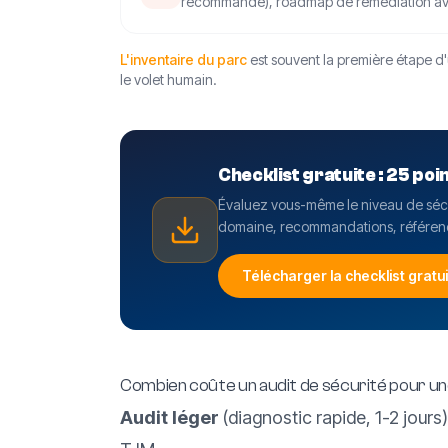
recommandé), roadmap de remédiation ave
L'inventaire du parc
est souvent la première étape d'
le volet humain.
Checklist gratuite : 25 poi
Évaluez vous-même le niveau de sécur
domaine, recommandations, référenc
Télécharger la checklist gratu
Combien coûte un audit de sécurité pour u
Audit léger
(diagnostic rapide, 1-2 jours)