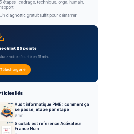
5 étapes : cadrage, technique, orga, humain,
rapport
Un diagnostic gratuit suffit pour démarrer
ecklist 25 points
aluez votre sécurité en 15 min.
Télécharger
ticles liés
Audit informatique PME : comment ça
se passe, étape par étape
9 min
Sicollab est référencé Activateur
France Num