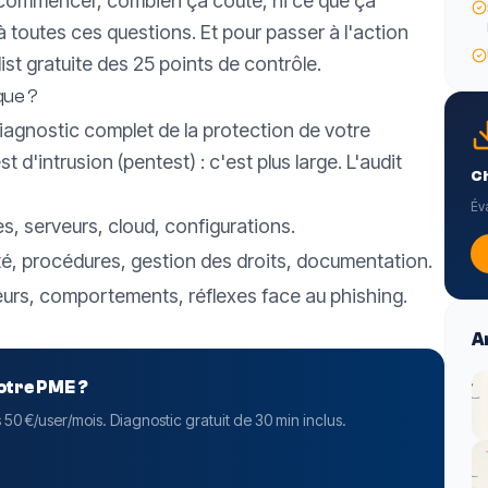
ù commencer, combien ça coûte, ni ce que ça
toutes ces questions. Et pour passer à l'action
st gratuite des 25 points de contrôle
.
que ?
diagnostic complet de la protection de votre
 d'intrusion (pentest) : c'est plus large. L'audit
Ch
Év
es, serveurs, cloud, configurations.
ité, procédures, gestion des droits, documentation.
teurs, comportements, réflexes face au phishing.
Ar
votre PME ?
s 50 €/user/mois. Diagnostic gratuit de 30 min inclus.