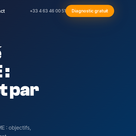
ct
+33 4 63 46 00 51
Diagnostic gratuit
é
 :
t par
 : objectifs,