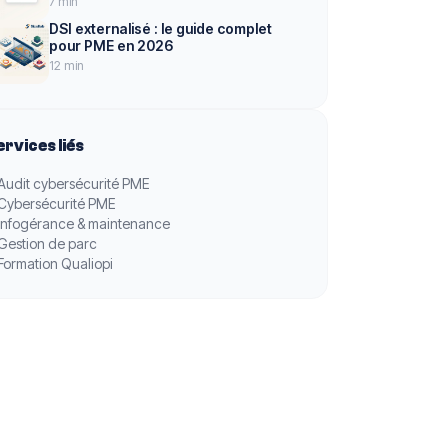
7 min
DSI externalisé : le guide complet
pour PME en 2026
12 min
ervices liés
Audit cybersécurité PME
Cybersécurité PME
Infogérance & maintenance
Gestion de parc
Formation Qualiopi