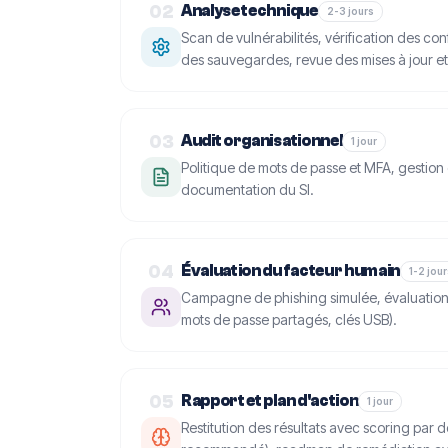
02
Analyse technique
2-3 jours
Scan de vulnérabilités, vérification des con
des sauvegardes, revue des mises à jour et
03
Audit organisationnel
1 jour
Politique de mots de passe et MFA, gestio
documentation du SI.
04
Évaluation du facteur humain
1-2 jou
Campagne de phishing simulée, évaluation 
mots de passe partagés, clés USB).
05
Rapport et plan d'action
1 jour
Restitution des résultats avec scoring par do