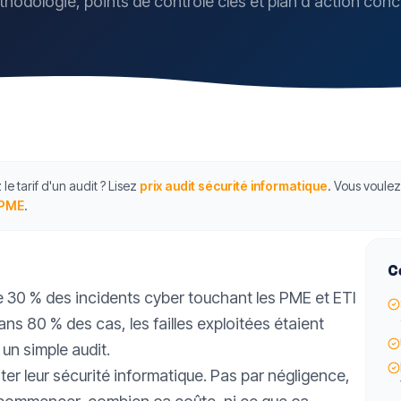
hodologie, points de contrôle clés et plan d'action conc
e tarif d'un audit ? Lisez
prix audit sécurité informatique
. Vous voulez
 PME
.
Ce
 30 % des incidents cyber touchant les PME et ETI
dans 80 % des cas, les failles exploitées étaient
un simple audit.
ter leur sécurité informatique. Pas par négligence,