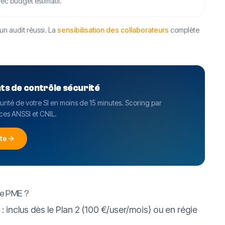
c budget estimatif.
un audit réussi. La
sensibilisation des collaborateurs
complète
nts de contrôle sécurité
ité de votre SI en moins de 15 minutes. Scoring par
es ANSSI et CNIL.
ite
ne PME ?
 : inclus dès le Plan 2 (100 €/user/mois) ou en régie