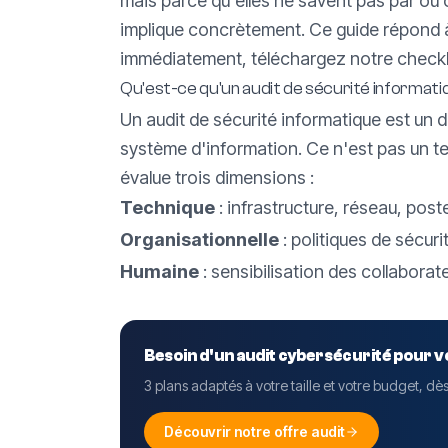
mais parce qu'elles ne savent pas par o
implique concrètement. Ce guide répond à 
immédiatement,
téléchargez notre checkli
Qu'est-ce qu'un audit de sécurité informati
Un audit de sécurité informatique est un 
système d'information. Ce n'est pas un test
évalue trois dimensions :
Technique
: infrastructure, réseau, post
Organisationnelle
: politiques de sécur
Humaine
: sensibilisation des collabora
Besoin d'un audit cybersécurité pour 
3 plans adaptés à votre taille et votre budget, dè
Découvrir notre offre audit