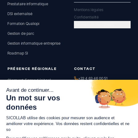
Prestataire informatique
Mentions légales
DSI externalisé
Confidentialité
Formation Qualiopi
Préférences de cookies
Gestion de parc
Gestion informatique entreprise
Roadmap SI
PRÉSENCE RÉGIONALE
CONTACT
+33 4 63 46 00 51
Clermont-Ferrand (siège)
contact@sicollab.com
Riom
Clermont-Ferrand (63)
Vichy
Diagnostic gratuit
Issoire
Le Puy-en-Velay
Moulins