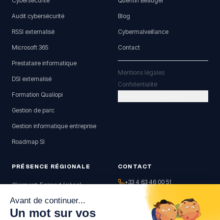
Cybersécurité
Quentin Beauger
Audit cybersécurité
Blog
RSSI externalisé
Cybermalveillance
Microsoft 365
Contact
Prestataire informatique
Mentions légales
DSI externalisé
Confidentialité
Formation Qualiopi
Préférences de cookies
Gestion de parc
Gestion informatique entreprise
Roadmap SI
PRÉSENCE RÉGIONALE
CONTACT
+33 4 63 46 00 51
Clermont-Ferrand (siège)
contact@sicollab.com
Riom
Clermont-Ferrand (63)
Vichy