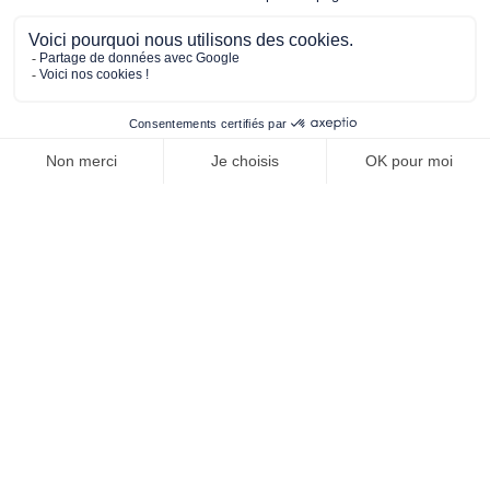
systèmes toujours disponibles.
En savoir plus
Gestion & Pilotage IT
Diagnostic gratuit · 30 min
Roadmap, conformité, documentation qualité,
coordination des prestataires. Votre SI piloté comme
une vraie direction informatique.
En savoir plus
Cybersécurité