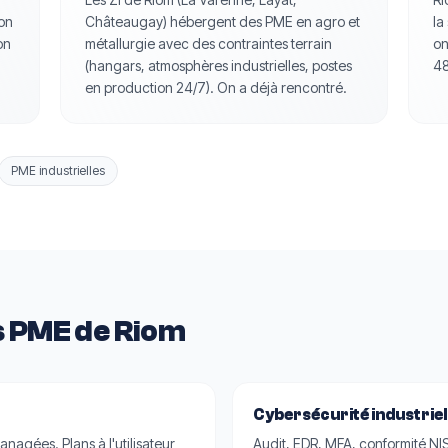
ion
Châteaugay) hébergent des PME en agro et
la
on
métallurgie avec des contraintes terrain
on
(hangars, atmosphères industrielles, postes
48
en production 24/7). On a déjà rencontré.
PME industrielles
s PME de Riom
Cybersécurité industriel
agées. Plans à l'utilisateur
Audit, EDR, MFA, conformité NIS