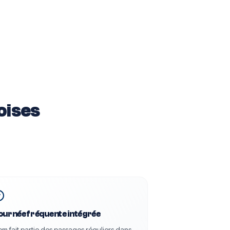
ises
ournée fréquente intégrée
om fait partie des passages réguliers dans