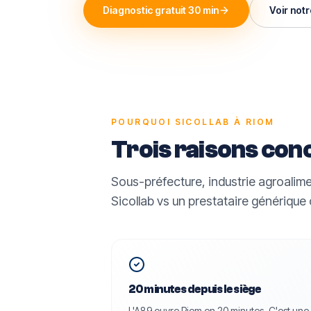
Diagnostic gratuit 30 min
Voir not
POURQUOI SICOLLAB À
RIOM
Trois raisons con
Sous-préfecture, industrie agroalimen
Sicollab vs un prestataire générique 
20 minutes depuis le siège
L'A89 ouvre Riom en 20 minutes. C'est une