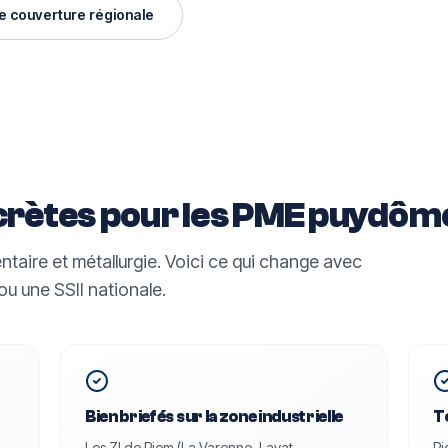
re couverture régionale
crètes pour les PME
puydômo
taire et métallurgie.
Voici ce qui change avec
ou une SSII nationale.
Bien briefés sur la zone industrielle
T
Les ZI de Riom (La Varenne, Layat,
Ri