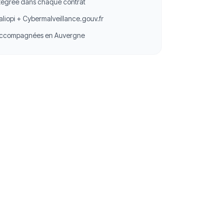
ntégrée dans chaque contrat
aliopi + Cybermalveillance.gouv.fr
ccompagnées en Auvergne