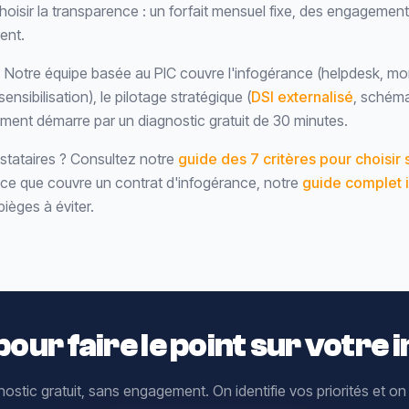
choisir la transparence : un forfait mensuel fixe, des engagement
ent.
es. Notre équipe basée au PIC couvre l'infogérance (helpdesk, mo
ensibilisation), le pilotage stratégique (
DSI externalisé
, schéma
nt démarre par un diagnostic gratuit de 30 minutes.
estataires ? Consultez notre
guide des 7 critères pour choisir 
 ce que couvre un contrat d'infogérance, notre
guide complet 
pièges à éviter.
our faire le point sur votre
ostic gratuit, sans engagement. On identifie vos priorités et on