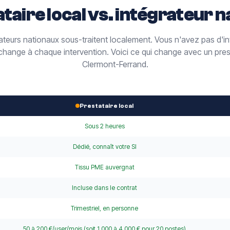
taire local vs. intégrateur n
ateurs nationaux sous-traitent localement. Vous n'avez pas d'int
 change à chaque intervention. Voici ce qui change avec un pres
Clermont-Ferrand.
Prestataire local
Sous 2 heures
Dédié, connaît votre SI
Tissu PME auvergnat
Incluse dans le contrat
Trimestriel, en personne
50 à 200 €/user/mois (soit 1 000 à 4 000 € pour 20 postes)