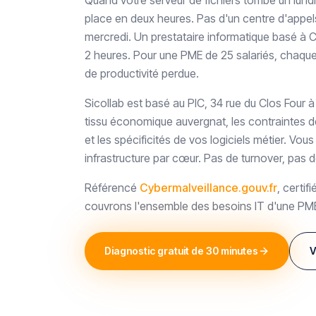
Quand votre serveur de fichiers tombe un lund
place en deux heures. Pas d'un centre d'appels
mercredi. Un prestataire informatique basé à C
2 heures. Pour une PME de 25 salariés, chaque
de productivité perdue.
Sicollab est basé au PIC, 34 rue du Clos Four 
tissu économique auvergnat, les contraintes de
et les spécificités de vos logiciels métier. Vou
infrastructure par cœur. Pas de turnover, pas 
Référencé
Cybermalveillance.gouv.fr
, certifi
couvrons l'ensemble des besoins IT d'une PM
Diagnostic gratuit de 30 minutes
V