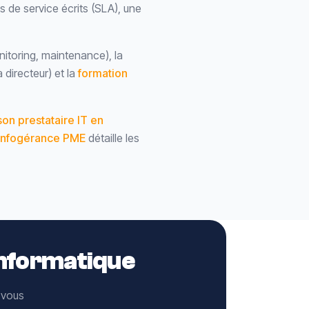
s de service écrits (SLA), une
nitoring, maintenance), la
 directeur) et la
formation
son prestataire IT en
infogérance PME
détaille les
 informatique
 vous